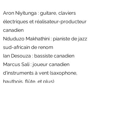
Aron Niyitunga : guitare, claviers
électriques et réalisateur-producteur
canadien
Nduduzo Makhathini : pianiste de jazz
sud-africain de renom
Ian Desouza : bassiste canadien
Marcus Sali : joueur canadien
d'instruments à vent (saxophone,
hautbois, flûte, et plus)
Kofi Ackah : Percussionniste
Canadien/
Ghanéen
Tino Damba : batteur zimbabwéen
Raphael Weinroth Browne :
violoncelliste et compositeur
canadien